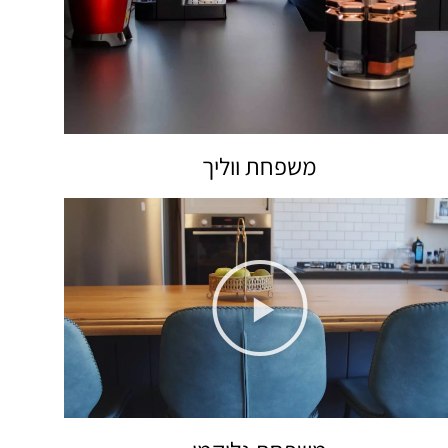
משפחת ווליך