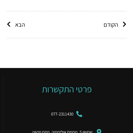
הקודם
הבא
פרטי התקשרות
077-2311430
שמשון 5, מתחם אולימפיה, פתח תקווה