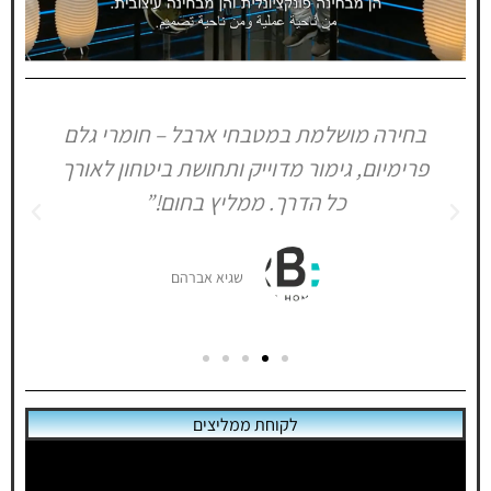
בחירה מושלמת במטבחי ארבל – חומרי גלם
קולקציות מטבחים בהתאמה אישית
פרימיום, גימור מדוייק ותחושת ביטחון לאורך
כל הדרך. ממליץ בחום!”
לחץ כאן
שגיא אברהם
לקוחת ממליצים